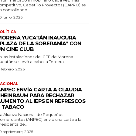
n un mercado inmobiliario cada vez más
ompetitivo, Capetillo Proyectos (CAPRO) se
a consolidado...
0 junio, 2026
OLÍTICA
MORENA YUCATÁN INAUGURA
“PLAZA DE LA SOBERANÍA” CON
UN CINE CLUB
n las instalaciones del CEE de Morena
ucatán se llevó a cabo la Tercera...
6 febrero, 2026
ACIONAL
ANPEC ENVÍA CARTA A CLAUDIA
SHEINBAUM PARA RECHAZAR
AUMENTO AL IEPS EN REFRESCOS
Y TABACO
a Alianza Nacional de Pequeños
omerciantes (ANPEC) envió una carta a la
residenta de...
0 septiembre, 2025