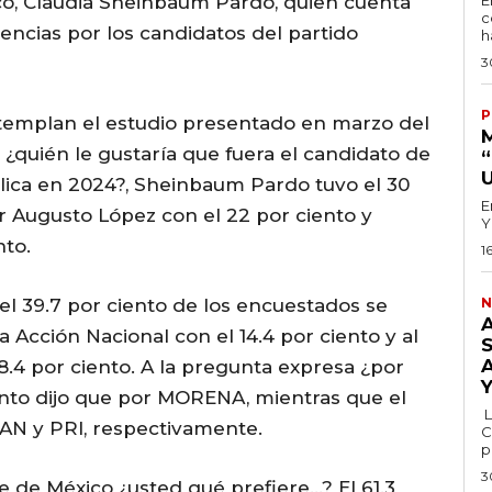
co, Claudia Sheinbaum Pardo, quien cuenta
E
c
rencias por los candidatos del partido
h
3
P
emplan el estudio presentado en marzo del
 ¿quién le gustaría que fuera el candidato de
ica en 2024?, Sheinbaum Pardo tuvo el 30
E
or Augusto López con el 22 por ciento y
Y
nto.
1
 el 39.7 por ciento de los encuestados se
N
 Acción Nacional con el 14.4 por ciento y al
 8.4 por ciento. A la pregunta expresa ¿por
iento dijo que por MORENA, mientras que el
L
 PAN y PRI, respectivamente.
C
p
3
 de México ¿usted qué prefiere…? El 61.3