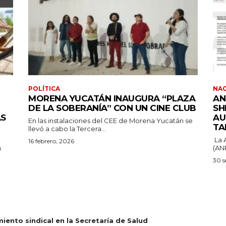
POLÍTICA
NA
MORENA YUCATÁN INAUGURA “PLAZA
AN
DE LA SOBERANÍA” CON UN CINE CLUB
SH
ÁS
AU
En las instalaciones del CEE de Morena Yucatán se
TA
llevó a cabo la Tercera...
La 
16 febrero, 2026
a
(ANP
30 s