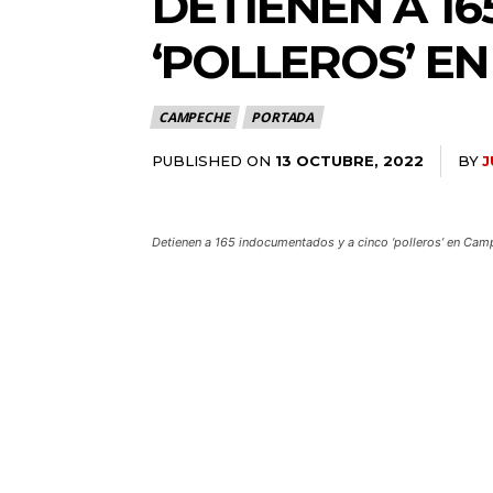
DETIENEN A 1
‘POLLEROS’ E
CAMPECHE
PORTADA
PUBLISHED ON
BY
J
13 OCTUBRE, 2022
Detienen a 165 indocumentados y a cinco ‘polleros’ en Ca