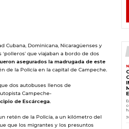
ad Cubana, Dominicana, Nicaragüenses y
 ‘polleros’ que viajaban a bordo de dos
fueron asegurados la madrugada de este
N
n de la Policía en la capital de Campeche.
 que dos autobuses llenos de
autopista Campeche-
cipio de Escárcega
.
E
c
h
n retén de la Policía, a un kilómetro del
3
ue que los migrantes y los presuntos