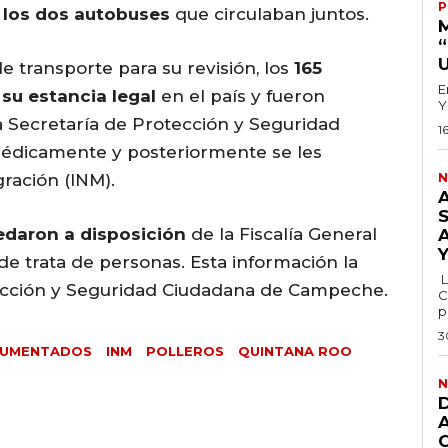
P
 los dos autobuses
que circulaban juntos.
e transporte para su revisión, los
165
E
 su estancia legal
en el país y fueron
Y
la Secretaría de Protección y Seguridad
1
médicamente y posteriormente se les
gración (INM).
N
edaron a disposición
de la Fiscalía General
 de trata de personas. Esta información la
L
tección y Seguridad Ciudadana de Campeche.
C
p
3
CUMENTADOS
INM
POLLEROS
QUINTANA ROO
N