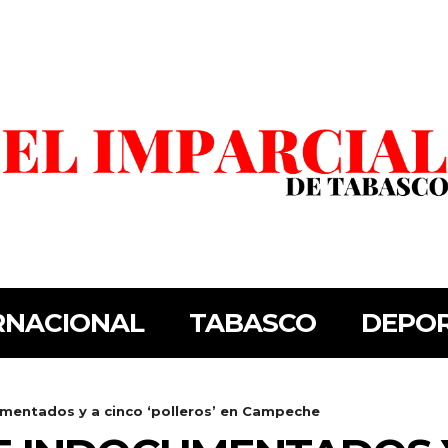
RNACIONAL
TABASCO
DEPO
umentados y a cinco ‘polleros’ en Campeche