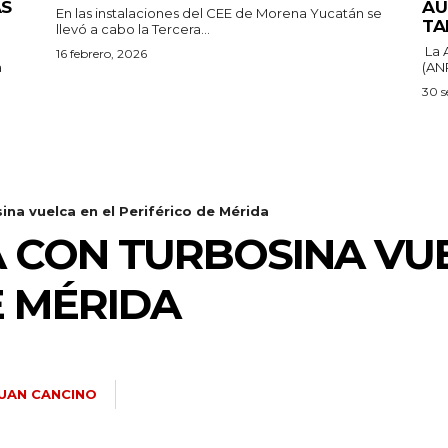
ÁS
AU
En las instalaciones del CEE de Morena Yucatán se
TA
llevó a cabo la Tercera...
La 
16 febrero, 2026
a
(ANP
30 s