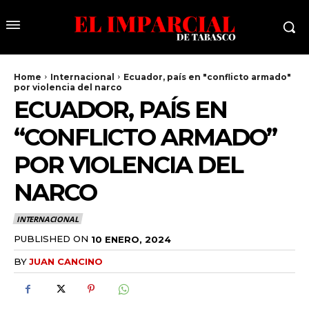
Home
Internacional
Ecuador, país en "conflicto armado"
por violencia del narco
ECUADOR, PAÍS EN
“CONFLICTO ARMADO”
POR VIOLENCIA DEL
NARCO
INTERNACIONAL
PUBLISHED ON
10 ENERO, 2024
BY
JUAN CANCINO