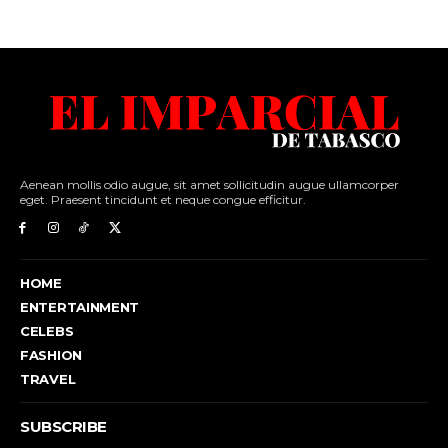
Aenean mollis odio augue, sit amet sollicitudin augue ullamcorper
eget. Praesent tincidunt et neque congue efficitur.
HOME
ENTERTAINMENT
CELEBS
FASHION
TRAVEL
SUBSCRIBE