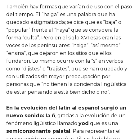
También hay formas que varían de uso con el paso
del tiempo. El “haiga” es una palabra que ha
quedado estigmatizada; se dice que es “baja” o
“popular” frente al “haya” que se considera la
forma “culta”. Pero en el siglo XVI esas eran las
voces de los peninsulares: “haiga”, “así mesmo”,
“ensina”, que dejaron en los sitios que ellos
fundaron. Lo mismo ocurre con la “s” en verbos
como “dijistes” o “trajistes”, que se han quedado y
son utilizados sin mayor preocupación por
personas que “no tienen la conciencia lingüística
de estar pensando si está bien dicho o no”.
En la evolución del latín al español surgió un
nuevo sonido: la ñ
, gracias a la evolución de un
fenómeno ligüístico llamado
yod
que es una
semiconsonante palatal
. Para representar el
nuevo sonido se empezó a utilizar la doble nn,