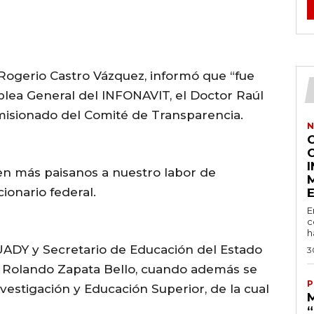
Rogerio Castro Vázquez
, informó que “fue
blea General del INFONAVIT, el Doctor Raúl
sionado del Comité de Transparencia.
N
n más paisanos a nuestro labor de
cionario federal.
E
c
h
UADY
y Secretario de Educación del Estado
3
e Rolando Zapata Bello, cuando además se
P
nvestigación y Educación Superior, de la cual