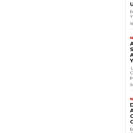
E
Y
1
N
L
C
p
3
N
E