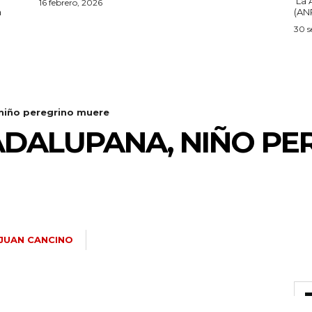
La 
16 febrero, 2026
a
(ANP
30 s