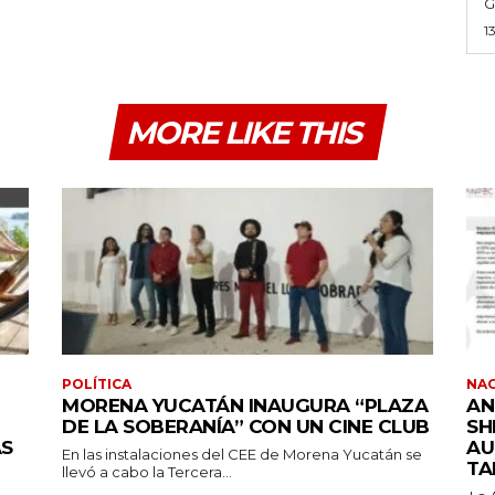
G
1
MORE LIKE THIS
POLÍTICA
NA
MORENA YUCATÁN INAUGURA “PLAZA
AN
DE LA SOBERANÍA” CON UN CINE CLUB
SH
ÁS
AU
En las instalaciones del CEE de Morena Yucatán se
TA
llevó a cabo la Tercera...