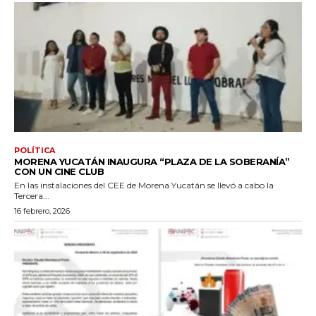
POLÍTICA
MORENA YUCATÁN INAUGURA “PLAZA DE LA SOBERANÍA”
CON UN CINE CLUB
En las instalaciones del CEE de Morena Yucatán se llevó a cabo la
Tercera...
16 febrero, 2026