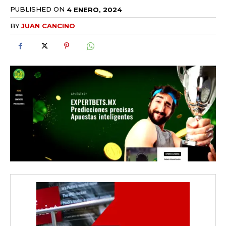
PUBLISHED ON
4 ENERO, 2024
BY
JUAN CANCINO