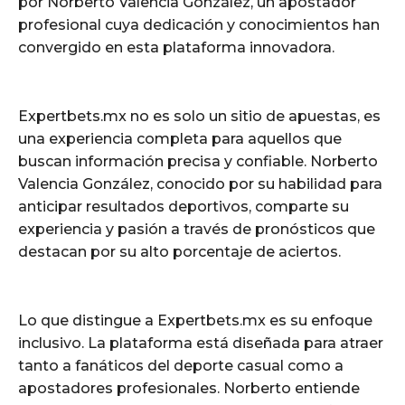
por Norberto Valencia González, un apostador
profesional cuya dedicación y conocimientos han
convergido en esta plataforma innovadora.
Expertbets.mx no es solo un sitio de apuestas, es
una experiencia completa para aquellos que
buscan información precisa y confiable. Norberto
Valencia González, conocido por su habilidad para
anticipar resultados deportivos, comparte su
experiencia y pasión a través de pronósticos que
destacan por su alto porcentaje de aciertos.
Lo que distingue a Expertbets.mx es su enfoque
inclusivo. La plataforma está diseñada para atraer
tanto a fanáticos del deporte casual como a
apostadores profesionales. Norberto entiende