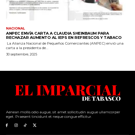
Aenean mollis odio augue, sit amet sollicitudin augue ullamcorper
eget. Praesent tincidunt et neque congue efficitur.