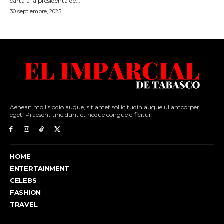
Aenean mollis odio augue, sit amet sollicitudin augue ullamcorper
eget. Praesent tincidunt et neque congue efficitur.
HOME
ENTERTAINMENT
CELEBS
FASHION
TRAVEL