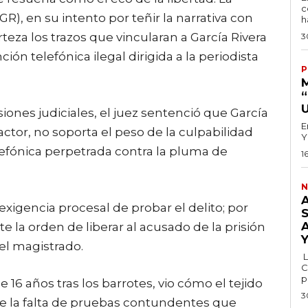
c
GR), en su intento por teñir la narrativa con
h
teza los trazos que vincularan a García Rivera
3
ón telefónica ilegal dirigida a la periodista
P
iones judiciales, el juez sentenció que García
E
actor, no soporta el peso de la culpabilidad
Y
elefónica perpetrada contra la pluma de
1
N
exigencia procesal de probar el delito; por
 la orden de liberar al acusado de la prisión
del magistrado.
L
C
p
e 16 años tras los barrotes, vio cómo el tejido
3
e la falta de pruebas contundentes que