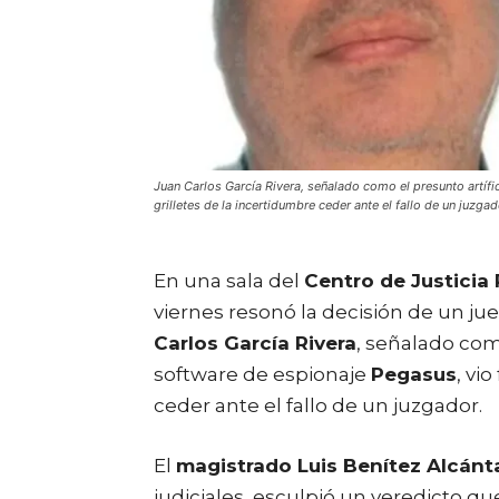
Juan Carlos García Rivera, señalado como el presunto artífi
grilletes de la incertidumbre ceder ante el fallo de un juzgad
En una sala del
Centro de Justicia 
viernes resonó la decisión de un jue
Carlos García Rivera
, señalado como
software de espionaje
Pegasus
, vi
ceder ante el fallo de un juzgador.
El
magistrado Luis Benítez Alcánt
judiciales, esculpió un veredicto qu