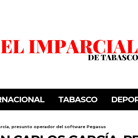
RNACIONAL
TABASCO
DEPO
arcía, presunto operador del software Pegasus