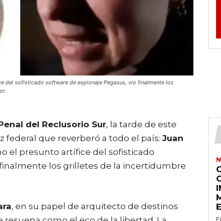
ce del sofisticado software de espionaje Pegasus, vio finalmente los
or.
Penal del Reclusorio Sur
, la tarde de este
z federal que reverberó a todo el país:
Juan
 el presunto artífice del sofisticado
N
o finalmente los grilletes de la incertidumbre
ara
, en su papel de arquitecto de destinos
e resuena como el eco de la libertad. La
E