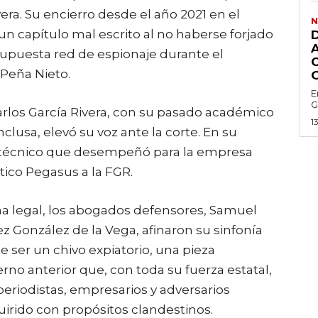
vera. Su encierro desde el año 2021 en el
N
n capítulo mal escrito al no haberse forjado
 supuesta red de espionaje durante el
Peña Nieto.
E
G
Carlos García Rivera, con su pasado académico
1
lusa, elevó su voz ante la corte. En su
te técnico que desempeñó para la empresa
tico Pegasus a la FGR.
a legal, los abogados defensores, Samuel
 González de la Vega, afinaron su sinfonía
e ser un chivo expiatorio, una pieza
erno anterior que, con toda su fuerza estatal,
periodistas, empresarios y adversarios
uirido con propósitos clandestinos.