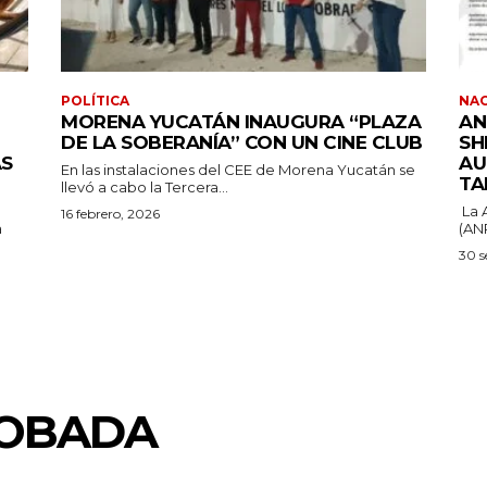
POLÍTICA
NA
MORENA YUCATÁN INAUGURA “PLAZA
AN
DE LA SOBERANÍA” CON UN CINE CLUB
SH
ÁS
AU
En las instalaciones del CEE de Morena Yucatán se
TA
llevó a cabo la Tercera...
La 
16 febrero, 2026
a
(ANP
30 s