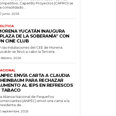
ompetitivo, Capetillo Proyectos (CAPRO) se
a consolidado...
0 junio, 2026
OLÍTICA
MORENA YUCATÁN INAUGURA
“PLAZA DE LA SOBERANÍA” CON
UN CINE CLUB
n las instalaciones del CEE de Morena
ucatán se llevó a cabo la Tercera...
6 febrero, 2026
ACIONAL
ANPEC ENVÍA CARTA A CLAUDIA
SHEINBAUM PARA RECHAZAR
AUMENTO AL IEPS EN REFRESCOS
Y TABACO
a Alianza Nacional de Pequeños
omerciantes (ANPEC) envió una carta a la
residenta de...
0 septiembre, 2025