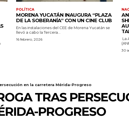
POLÍTICA
NA
MORENA YUCATÁN INAUGURA “PLAZA
AN
DE LA SOBERANÍA” CON UN CINE CLUB
SH
ÁS
AU
En las instalaciones del CEE de Morena Yucatán se
TA
llevó a cabo la Tercera...
La 
16 febrero, 2026
a
(ANP
30 s