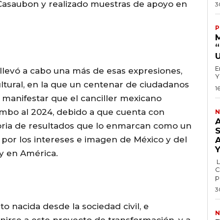
 Casaubon y realizado muestras de apoyo en
3
P
E
llevó a cabo una más de esas expresiones,
Y
ultural, en la que un centenar de ciudadanos
1
 manifestar que el canciller mexicano
umbo al 2024, debido a que cuenta con
N
oria de resultados que lo enmarcan como un
o por los intereses e imagen de México y del
y en América.
L
C
p
3
nto nacida desde la sociedad civil, e
N
nirse a este proyecto de transformación, y a