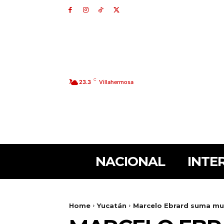
C
23.3
Villahermosa
NACIONAL
INTE
Home
Yucatán
Marcelo Ebrard suma mue