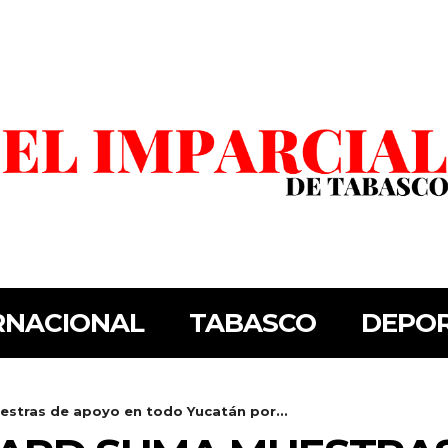
RNACIONAL
TABASCO
DEPO
stras de apoyo en todo Yucatán por...