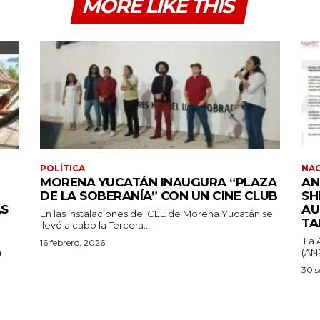
MORE LIKE THIS
POLÍTICA
NA
MORENA YUCATÁN INAUGURA “PLAZA
AN
DE LA SOBERANÍA” CON UN CINE CLUB
SH
ÁS
AU
En las instalaciones del CEE de Morena Yucatán se
TA
llevó a cabo la Tercera...
La 
16 febrero, 2026
a
(ANP
30 s