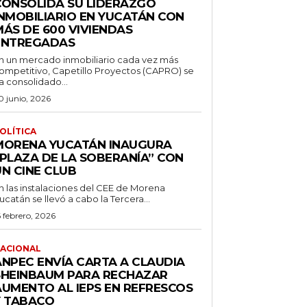
CONSOLIDA SU LIDERAZGO
INMOBILIARIO EN YUCATÁN CON
MÁS DE 600 VIVIENDAS
ENTREGADAS
n un mercado inmobiliario cada vez más
ompetitivo, Capetillo Proyectos (CAPRO) se
a consolidado...
0 junio, 2026
OLÍTICA
MORENA YUCATÁN INAUGURA
“PLAZA DE LA SOBERANÍA” CON
UN CINE CLUB
n las instalaciones del CEE de Morena
ucatán se llevó a cabo la Tercera...
6 febrero, 2026
ACIONAL
ANPEC ENVÍA CARTA A CLAUDIA
SHEINBAUM PARA RECHAZAR
AUMENTO AL IEPS EN REFRESCOS
Y TABACO