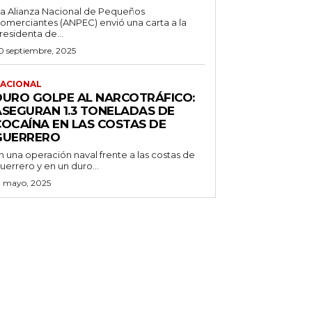
a Alianza Nacional de Pequeños
omerciantes (ANPEC) envió una carta a la
residenta de...
0 septiembre, 2025
ACIONAL
DURO GOLPE AL NARCOTRÁFICO:
ASEGURAN 1.3 TONELADAS DE
COCAÍNA EN LAS COSTAS DE
GUERRERO
n una operación naval frente a las costas de
uerrero y en un duro...
3 mayo, 2025