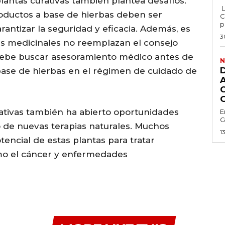
plantas curativas también plantea desafíos.
L
productos a base de hierbas deben ser
C
p
antizar la seguridad y eficacia. Además, es
3
as medicinales no reemplazan el consejo
debe buscar asesoramiento médico antes de
N
base de hierbas en el régimen de cuidado de
rativas también ha abierto oportunidades
E
G
lo de nuevas terapias naturales. Muchos
1
tencial de estas plantas para tratar
o el cáncer y enfermedades