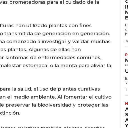
tivas prometedoras para el cuidado de la
ulturas han utilizado plantas con fines
E
c
ido transmitida de generación en generación.
h
 ha comenzado a investigar y validar muchas
3
as plantas. Algunas de ellas han
P
viar síntomas de enfermedades comunes,
alestar estomacal o la menta para aliviar la
E
Y
ara la salud, el uso de plantas curativas
1
en el medio ambiente. Al fomentar el cultivo
N
de preservar la biodiversidad y proteger las
xtinción.