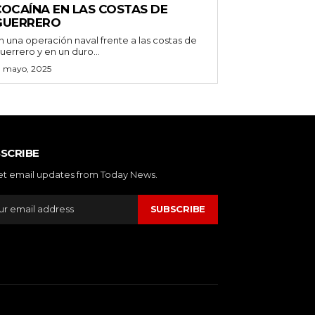
COCAÍNA EN LAS COSTAS DE
GUERRERO
n una operación naval frente a las costas de
uerrero y en un duro...
3 mayo, 2025
SCRIBE
et email updates from Today News.
SUBSCRIBE