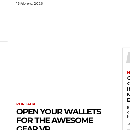
16 febrero, 2026
a
N
PORTADA
E
OPEN YOUR WALLETS
c
h
FOR THE AWESOME
3
GEAR VR