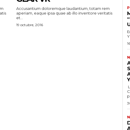
P
em
Accusantium doloremque laudantium, totam rem
atis
aperiam, eaque ipsa quae ab illo inventore veritatis
et...
19 octubre, 2016
E
Y
1
N
L
C
p
3
N