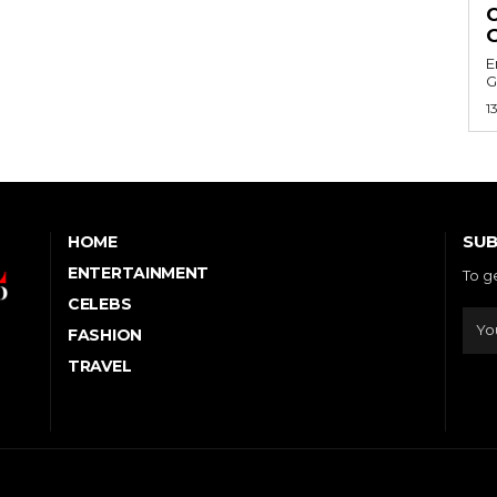
E
G
1
SUB
HOME
ENTERTAINMENT
To g
CELEBS
FASHION
TRAVEL