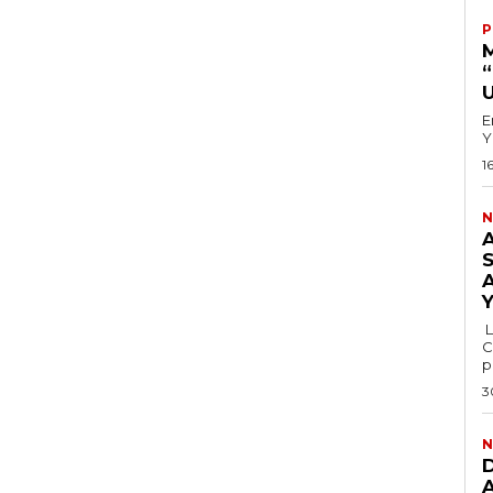
P
E
Y
1
N
L
C
p
3
N