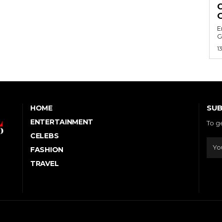
E
G
1
SUB
HOME
ENTERTAINMENT
To g
CELEBS
FASHION
TRAVEL