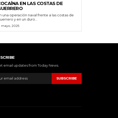
COCAÍNA EN LAS COSTAS DE
GUERRERO
n una operación naval frente a las costas de
uerrero y en un duro...
3 mayo, 2025
SCRIBE
et email updates from Today News.
SUBSCRIBE