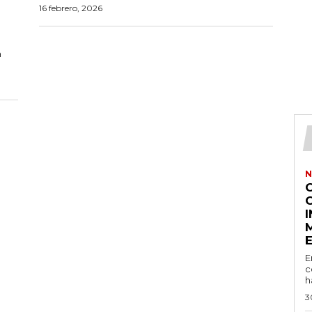
16 febrero, 2026
a
N
E
c
h
3