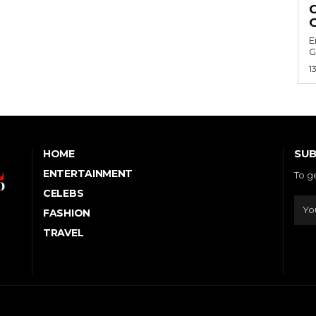
E
G
1
SUB
HOME
ENTERTAINMENT
To g
CELEBS
FASHION
TRAVEL