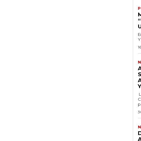
P
E
Y
1
N
L
C
p
3
N