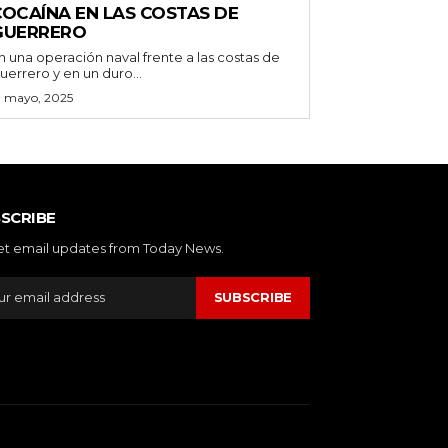
COCAÍNA EN LAS COSTAS DE
GUERRERO
n una operación naval frente a las costas de
uerrero y en un duro...
3 mayo, 2025
SCRIBE
et email updates from Today News.
SUBSCRIBE