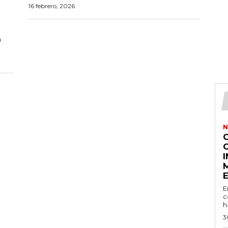
16 febrero, 2026
a
N
E
c
h
3