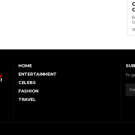
E
G
1
SUB
HOME
ENTERTAINMENT
To g
CELEBS
FASHION
TRAVEL