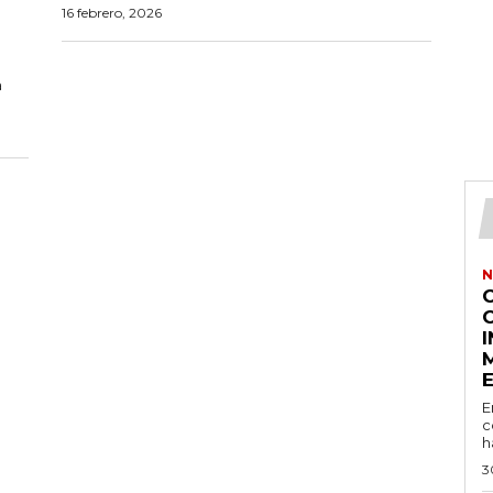
16 febrero, 2026
a
N
E
c
h
3