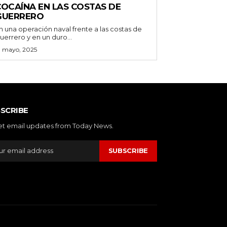
COCAÍNA EN LAS COSTAS DE
GUERRERO
n una operación naval frente a las costas de
uerrero y en un duro...
3 mayo, 2025
SCRIBE
et email updates from Today News.
SUBSCRIBE