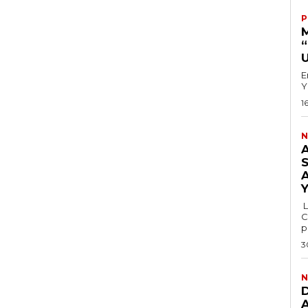
P
E
Y
1
N
L
C
p
3
N