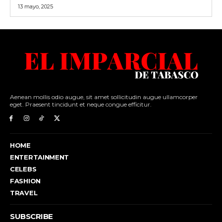
13 mayo, 2025
Aenean mollis odio augue, sit amet sollicitudin augue ullamcorper
eget. Praesent tincidunt et neque congue efficitur.
HOME
ENTERTAINMENT
CELEBS
FASHION
TRAVEL
SUBSCRIBE