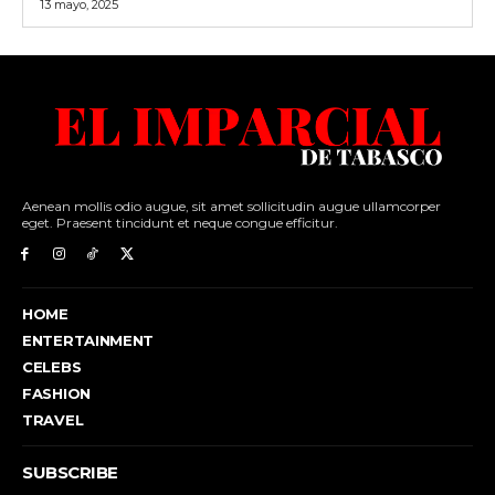
13 mayo, 2025
Aenean mollis odio augue, sit amet sollicitudin augue ullamcorper
eget. Praesent tincidunt et neque congue efficitur.
HOME
ENTERTAINMENT
CELEBS
FASHION
TRAVEL
SUBSCRIBE