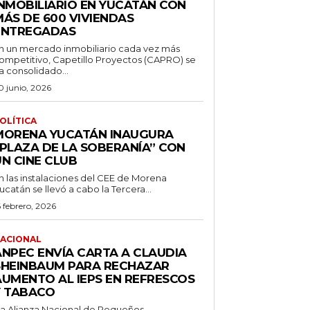
INMOBILIARIO EN YUCATÁN CON
MÁS DE 600 VIVIENDAS
ENTREGADAS
n un mercado inmobiliario cada vez más
ompetitivo, Capetillo Proyectos (CAPRO) se
a consolidado...
0 junio, 2026
OLÍTICA
MORENA YUCATÁN INAUGURA
“PLAZA DE LA SOBERANÍA” CON
UN CINE CLUB
n las instalaciones del CEE de Morena
ucatán se llevó a cabo la Tercera...
6 febrero, 2026
ACIONAL
ANPEC ENVÍA CARTA A CLAUDIA
SHEINBAUM PARA RECHAZAR
AUMENTO AL IEPS EN REFRESCOS
Y TABACO
a Alianza Nacional de Pequeños