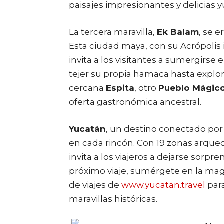
paisajes impresionantes y delicias 
La tercera maravilla,
Ek Balam
, se 
Esta ciudad maya, con su Acrópol
invita a los visitantes a sumergirse
tejer su propia hamaca hasta explora
cercana
Espita
, otro
Pueblo Mágic
oferta gastronómica ancestral.
Yucatán
, un destino conectado por 
en cada rincón. Con 19 zonas arqueol
invita a los viajeros a dejarse sorpr
próximo viaje, sumérgete en la mag
de viajes de
www.yucatan.travel
para
maravillas históricas.