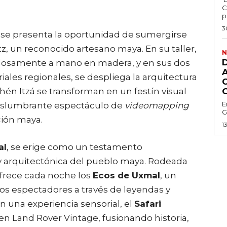
C
p
3
, se presenta la oportunidad de sumergirse
z, un reconocido artesano maya. En su taller,
N
losamente a mano en madera, y en sus dos
ales regionales, se despliega la arquitectura
én Itzá se transforman en un festín visual
E
eslumbrante espectáculo de
videomapping
G
ación maya.
1
al
, se erige como un testamento
 arquitectónica del pueblo maya. Rodeada
frece cada noche los
Ecos de Uxmal
, un
os espectadores a través de leyendas y
 una experiencia sensorial, el
Safari
en Land Rover Vintage, fusionando historia,