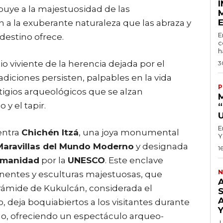
buye a la majestuosidad de las
 a la exuberante naturaleza que las abraza y
E
destino ofrece.
c
h
 viviente de la herencia dejada por el
3
adiciones persisten, palpables en la vida
P
stigios arqueológicos que se alzan
y el tapir.
E
entra
Chichén Itzá
, una joya monumental
Y
Maravillas del Mundo Moderno
y designada
1
Humanidad
por la
UNESCO
. Este enclave
N
entes y esculturas majestuosas, que
irámide de Kukulcán, considerada el
 deja boquiabiertos a los visitantes durante
ño, ofreciendo un espectáculo arqueo-
L