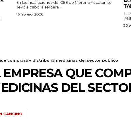
ÁS
AU
En las instalaciones del CEE de Morena Yucatán se
TA
llevó a cabo la Tercera...
La 
16 febrero, 2026
a
(ANP
30 s