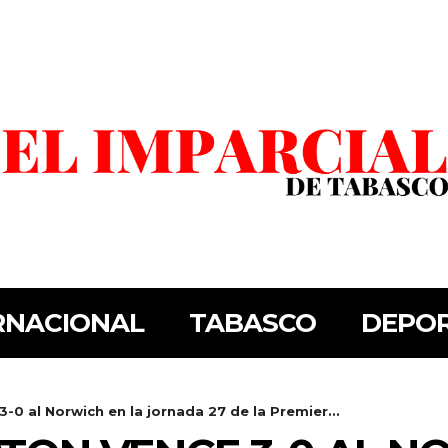
RNACIONAL
TABASCO
DEPO
0 al Norwich en la jornada 27 de la Premier...