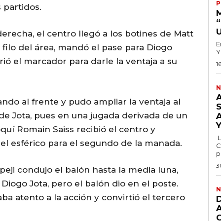
P
s partidos.
recha, el centro llegó a los botines de Matt
E
 filo del área, mandó el pase para Diogo
Y
ió el marcador para darle la ventaja a su
1
N
ndo al frente y pudo ampliar la ventaja al
de Jota, pues en una jugada derivada de un
oquí Romain Saiss recibió el centro y
L
el esférico para el segundo de la manada.
C
p
3
eji condujo el balón hasta la media luna,
 Diogo Jota, pero el balón dio en el poste.
N
a atento a la acción y convirtió el tercero