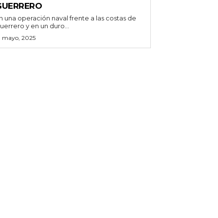
GUERRERO
n una operación naval frente a las costas de
uerrero y en un duro...
3 mayo, 2025