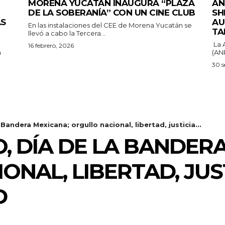
MORENA YUCATÁN INAUGURA “PLAZA
AN
DE LA SOBERANÍA” CON UN CINE CLUB
SH
ÁS
AU
En las instalaciones del CEE de Morena Yucatán se
TA
llevó a cabo la Tercera...
La 
16 febrero, 2026
a
(ANP
30 s