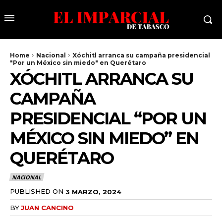
Home
Nacional
Xóchitl arranca su campaña presidencial
"Por un México sin miedo" en Querétaro
XÓCHITL ARRANCA SU
CAMPAÑA
PRESIDENCIAL “POR UN
MÉXICO SIN MIEDO” EN
QUERÉTARO
NACIONAL
PUBLISHED ON
3 MARZO, 2024
BY
JUAN CANCINO